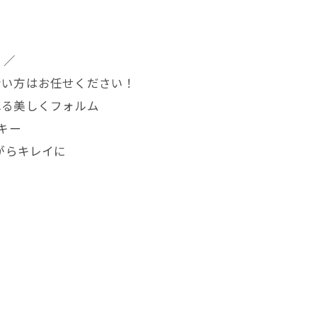
く／
ない方はお任せください！
れる美しくフォルム
キー
ながらキレイに