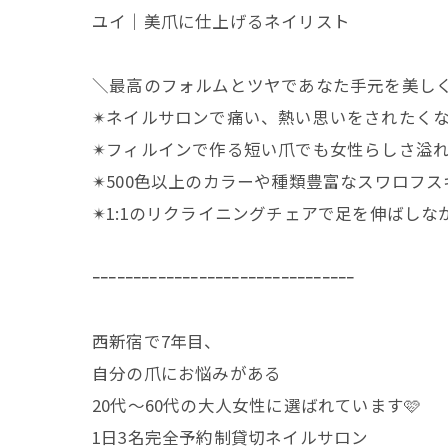
ユイ｜美爪に仕上げるネイリスト
＼最高のフォルムとツヤであなた手元を美し
✴︎ネイルサロンで痛い、熱い思いをされたく
✴︎フィルインで作る短い爪でも女性らしさ溢
✴︎500色以上のカラーや種類豊富なスワロフス
✴︎1:1のリクライニングチェアで足を伸ばし
ｰｰｰｰｰｰｰｰｰｰｰｰｰｰｰｰｰｰｰｰｰｰｰｰｰｰｰｰｰｰｰｰ
西新宿で7年目、
自分の爪にお悩みがある
20代〜60代の大人女性に選ばれています🩷
1日3名完全予約制貸切ネイルサロン