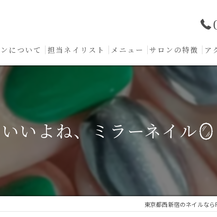
ロンについて
担当ネイリスト
メニュー
サロンの特徴
ア
フォルム形成
ジェル
いいよね、ミラーネイル🪞
ケア
フット
カウンセリング
東京都西新宿のネイルならPriva