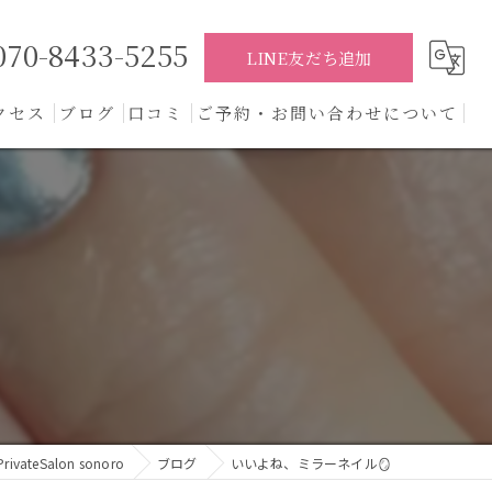
070-8433-5255
LINE友だち追加
クセス
ブログ
口コミ
ご予約・お問い合わせについて
コラム
teSalon sonoro
ブログ
いいよね、ミラーネイル🪞