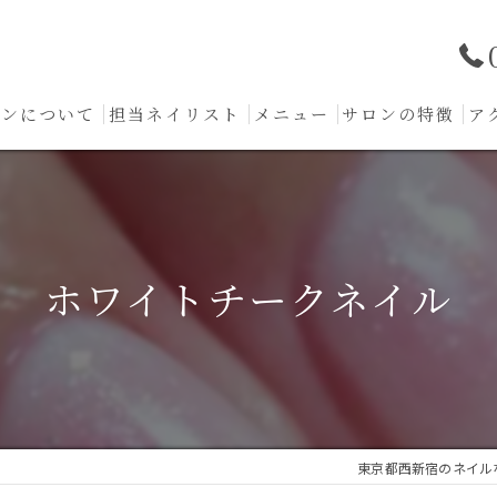
ロンについて
担当ネイリスト
メニュー
サロンの特徴
ア
フォルム形成
ジェル
ホワイトチークネイル
ケア
フット
カウンセリング
東京都西新宿のネイルならPr