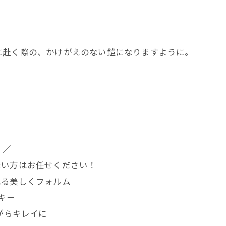
に赴く際の、かけがえのない鎧になりますように。
く／
ない方はお任せください！
れる美しくフォルム
キー
ながらキレイに