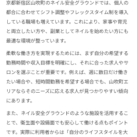
京都新宿区山吹町のネイル安全グラウンドでは、個人の
とは
都合に合わせてシフト調整やフレックスタイム制を導入
ネイル技術を磨くための職場選びの視点
している職場も増えています。これにより、家事や育児
自己表現できるネイルサロン職の魅力
と両立したい方や、副業としてネイルを始めたい方にも
ネイルでキャリアアップを目指す実践法
最適な環境が整っています。
理想的な職場選びを支えるネイル安全ガイド
柔軟な働き方を実現するためには、まず自分の希望する
安心して働けるネイル職場を選ぶポイント
勤務時間や収入目標を明確にし、それに合った求人やサ
ネイル安全基準を満たす職場環境の特徴
ロンを選ぶことが重要です。例えば、週に数日だけ働き
快適なネイル職場選びのために知っておき
たい場合や、短時間勤務を希望する場合でも、山吹町エ
たいこと
リアならそのニーズに応える求人が見つかりやすい傾向
にあります。
働きやすさを重視したネイルサロンの選び
方
また、ネイル安全グラウンドのような施設を活用するこ
ネイル業界で長く働くための安全対策
とで、衛生面や設備面でも安心して働ける点もポイント
です。実際に利用者からは「自分のライフスタイルを大
働きながら学べる山吹町ネイルの魅力