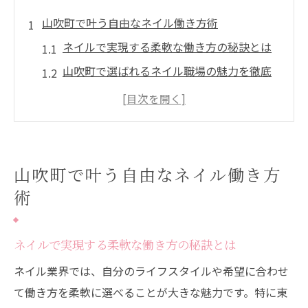
山吹町で叶う自由なネイル働き方術
ネイルで実現する柔軟な働き方の秘訣とは
山吹町で選ばれるネイル職場の魅力を徹底
解説
通勤アクセス良好なネイル職探しのポイン
ト
自分らしさを発揮できるネイル環境の見つ
山吹町で叶う自由なネイル働き方
け方
術
ネイル業界で自由な働き方を叶えるコツ
ネイル業界で自分らしさを活かす新提案
ネイルで実現する柔軟な働き方の秘訣とは
ネイルを活かして自分らしく働く方法を紹
ネイル業界では、自分のライフスタイルや希望に合わせ
介
て働き方を柔軟に選べることが大きな魅力です。特に東
個性を活かせるネイル業界の新しい働き方