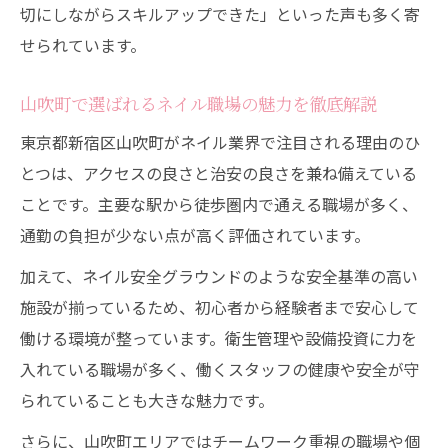
切にしながらスキルアップできた」といった声も多く寄
ネイル技術を学びながら働くメリットとは
せられています。
研修が充実した山吹町ネイル職場の特徴
働きながらスキルアップ可能なネイル環境
山吹町で選ばれるネイル職場の魅力を徹底解説
ネイル初心者も安心のサポート体制を解説
東京都新宿区山吹町がネイル業界で注目される理由のひ
成長できるネイル職場の見極め方
とつは、アクセスの良さと治安の良さを兼ね備えている
美容とライフワークバランス両立を目指すネイ
ことです。主要な駅から徒歩圏内で通える職場が多く、
ルの選択肢
通勤の負担が少ない点が高く評価されています。
ネイル職で叶える理想のワークライフバラ
加えて、ネイル安全グラウンドのような安全基準の高い
ンス
施設が揃っているため、初心者から経験者まで安心して
美容と家庭を両立できるネイル働き方の工
働ける環境が整っています。衛生管理や設備投資に力を
夫
入れている職場が多く、働くスタッフの健康や安全が守
自分時間を大切にできるネイル職場の選び
られていることも大きな魅力です。
方
さらに、山吹町エリアではチームワーク重視の職場や個