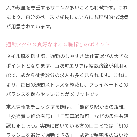
休暇取得しやすいネイル環境の見つけ方
人の裁量を尊重するサロンが多いことも特徴です。これ
ネイルの仕事で実現する柔軟な働き方事例
により、自分のペースで成長したい方にも理想的な環境
自分らしいキャリアを築くネイルのお仕事入門
が用意されています。
ネイルでスタートするキャリア構築の第一
通勤アクセス良好なネイル職探しのポイント
歩
未経験から始めるネイル職の魅力とポイン
ネイル職を探す際、通勤のしやすさは仕事選びの大きな
ト
ポイントとなります。山吹町エリアは複数路線が利用可
能で、駅から徒歩数分の求人も多く見られます。これに
キャリアアップに役立つネイルの学び方
より、毎日の通勤ストレスを軽減し、プライベートとの
ネイル業界で長く働くための秘訣を解説
バランスを保ちやすいことがメリットです。
自分らしい働き方を実現するネイル職選び
求人情報をチェックする際は、「最寄り駅からの距離」
「交通費支給の有無」「自転車通勤可」などの条件も確
認しましょう。実際に働いている方の口コミでは「朝の
ラッシュを避けて通勤できる」「駅近で帰宅後の買い物